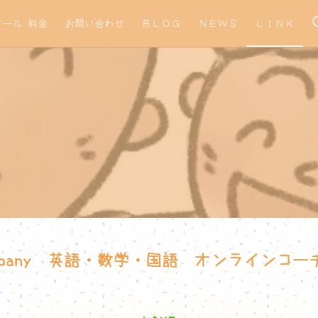
クール 料金
お問い合わせ
ＢＬＯＧ
ＮＥＷＳ
ＬＩＮＫ
d Company 英語・数学・国語 オンラインコ